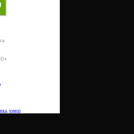
)
ика
,
юмор