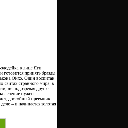
-злодейка в лице Яги
 и готовится принять бразды
ракона Ойхо. Один воспитан
о-сайтах странного мира, в
и, не подозревая друг о
 на лечение нужен
рист, достойный преемник
дело – и начинается золотая