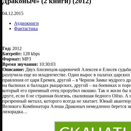
Драконыч» (2 книги) (2012)
04.12.2015
Аудиокниги
Фантастика
Год:
2012
Битрейт:
128 kbps
Формат:
MP3
Время звучания:
10:30:03
Описание:
Двух близнецов-царевичей Алексея и Елисея судьба
разлучила еще во младенчестве. Один вырос в палатах царских
правления от царя Еремея, другой – в Черном Замке мудрого д
на былинах и балладах рыцарских, другой – на боевиках и порн
который его приемный отец прорубил окошко. Так и жили бы он
друге, если б не странная болезнь, свалившая бедного Ойхо. А
презренный металл, которого всегда не хватает. Юный авантю
Великого Комбинатора Алеша Драконыч немедленно берется за 
лихорадка…