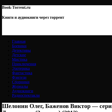
Book-Torrent.ru
Книги и аудиокниги через торрент
Главная
Боевики
Детективы
Детские
Мистика
Приключения
Эзотерика
Фантастика
Фэнтези
Сборники
Журналы
Аудиокниги
Радиоспектакли
Шелонин Олег, Баженов Виктор — сер