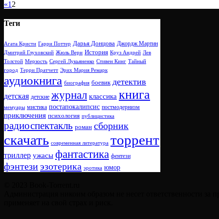
«
1
2
Теги
Дарья Донцова
Джордж Мартин
Агата Кристи
Гарри Поттер
История
Дмитрий Глуховский
Жюль Верн
Круз Андрей
Лев
Толстой
Мерзость
Сергей Лукьяненко
Стивен Кинг
Тайный
город
Терри Пратчетт
Эрих Мария Ремарк
аудиокнига
детектив
боевик
биография
книга
журнал
детская
классика
детские
постапокалипсис
мистика
постмодернизм
мемуары
приключения
психология
публицистика
радиоспектакль
сборник
роман
скачать
торрент
современная литература
фантастика
триллер
ужасы
фентези
фэнтези
эзотерика
юмор
эротика
© 2023 Book-Torrent.ru
Администрация никоим образом не несет ответственности за п
применяет на свой страх и риск.