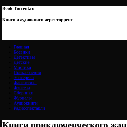
Book-Torrent.ru
Книги и аудиокниги через торрент
Главная
Боевики
Детективы
Детские
Мистика
Приключения
Эзотерика
Фантастика
Фэнтези
Сборники
Журналы
Аудиокниги
Радиоспектакли
Книги приключенческого жанр