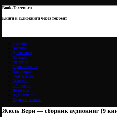
Book-Torrent.ru
Книги и аудиокниги через торрент
Главная
Боевики
Детективы
Детские
Мистика
Приключения
Эзотерика
Фантастика
Фэнтези
Сборники
Журналы
Аудиокниги
Радиоспектакли
Жюль Верн — cборник аудиокниг (9 книг