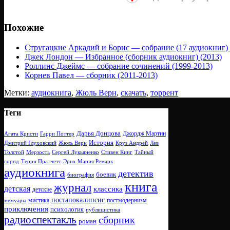
Похожие
Стругацкие Аркадий и Борис — собрание (17 аудиокниг) 
Джек Лондон — Избранное (сборник аудиокниг) (2013)
Роллинс Джеймс — собрание сочинений (1999-2013)
Корнев Павел — сборник (2011-2013)
Метки:
аудиокнига
,
Жюль Верн
,
скачать
,
торрент
Теги
Дарья Донцова
Джордж Мартин
Агата Кристи
Гарри Поттер
История
Дмитрий Глуховский
Жюль Верн
Круз Андрей
Лев
Толстой
Мерзость
Сергей Лукьяненко
Стивен Кинг
Тайный
город
Терри Пратчетт
Эрих Мария Ремарк
аудиокнига
детектив
боевик
биография
книга
журнал
детская
классика
детские
постапокалипсис
мистика
постмодернизм
мемуары
приключения
психология
публицистика
радиоспектакль
сборник
роман