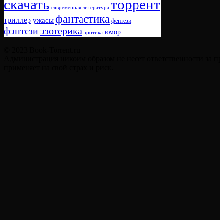
скачать
торрент
современная литература
фантастика
триллер
ужасы
фентези
фэнтези
эзотерика
юмор
эротика
© 2023 Book-Torrent.ru
Администрация никоим образом не несет ответственности за п
применяет на свой страх и риск.