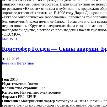
заняться частным репетиторством. Первую детективную повесть
но редакция «Юности» отказала в публикации, предложив обра
«производственной» тематике. В 1998 году Дарья Донцова поп
«тяжелое онкологическое заболевание», перенесла три операци
благополучный исход почти не было… Тогда она и стала всерь
первая повесть «Крутые наследнички» была создана именно в 
последовали другие, а вскоре ее произведения начали публиков
«ЭКСМО».
(далее…)
Кристофер Голден — Сыны анархии. Бра
01.12.2015
Боевики
Детективы
Год:
2015
Издательство:
Эксмо
Количество страниц:
322
Качество:
Изначально электронное
Формат:
FB2, EPUB
Описание:
Материнский чартер мотоклуба «Сыны анархии» пе
времена. Выйдя из стоктонской тюрьмы, его вице-президент Д