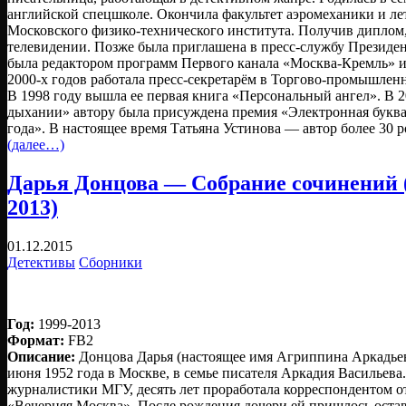
английской спецшколе. Окончила факультет аэромеханики и ле
Московского физико-технического института. Получив диплом, 
телевидении. Позже была приглашена в пресс-службу Президен
была редактором программ Первого канала «Москва-Кремль» и
2000-х годов работала пресс-секретарём в Торгово-промышленн
В 1998 году вышла ее пepвая книга «Персональный ангел». В 2
дыхании» автору была присуждена премия «Электронная букв
года». В настоящее время Татьяна Устинова — автор более 30 
(далее…)
Дарья Донцова — Собрание сочинений (1
2013)
01.12.2015
Детективы
Сборники
Год:
1999-2013
Формат:
FB2
Описание:
Донцова Дарья (настоящее имя Агриппина Аркадьев
июня 1952 года в Москве, в семье писателя Аркадия Васильева
журналистики МГУ, десять лет проработала корреспондентом 
«Вечерняя Москва». После рождения дочери ей пришлось оста