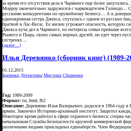
за время его отсутствия дела в Чарминге еще более запутались
Морроу окончательно задружился с наркокартелем Галиндо… 
русскими конкурентами по оружейному бизнесу… А в доверше
единокровная сестра Джекса, спуталась с одним из русских бан
братвой в Лас-Вегас. Ее жизни угрожает опасность, которую сам
Джекса куча дел в Чарминге, но интересы семьи превыше всего
Рыжего и Пыра, своих самых верных друзей, он едет через пу
сестренку…
(далее…)
Илья Деревянко (сборник книг) (1989-2
01.12.2015
Боевики
Детективы
Мистика
Сборники
Год:
1989-2009
Формат:
txt, html, fb2
Описание:
Деревянко Илья Валерьевич, родился в 1964 году в
армии. Закончил Историко-архивный институт. Защитил канди
Некоторое время работал в сфере охранного бизнеса: сперва ча
начальником Службы Безопасности крупной коммерческой фир
различными видами прикладных единаборств. Член Федерации