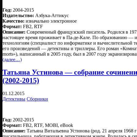
Год:
2004-2015
Издательство:
Азбука-Аттикус
Качество:
изначально электронное
Формат:
FB2, RTF
Описание:
Современный французский писатель. Родился в 1973
настоящее время проживает в Па-де-Кале. По образованию — 
технологиям (специалист по информатике и вычислительной 
его произведений — детективы и триллеры. Его роман «Комнат
morts»), написанный в 2005 году, был в 2007 году экранизирова
(далее…)
Татьяна Устинова — собрание сочинени
(2002-2015)
01.12.2015
Детективы
Сборники
Год:
2002-2015
Формат:
FB2, RTF, MOBI, eBook
Описание:
Татьянa Витальевна Устинова (род. 21 апреля 1968 
писательница, работающая в детективном жанре. Родилась в се