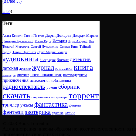
(далее…)
«
1
2
3
Теги
Дарья Донцова
Джордж Мартин
Агата Кристи
Гарри Поттер
История
Дмитрий Глуховский
Жюль Верн
Круз Андрей
Лев
Толстой
Мерзость
Сергей Лукьяненко
Стивен Кинг
Тайный
город
Терри Пратчетт
Эрих Мария Ремарк
аудиокнига
детектив
боевик
биография
книга
журнал
детская
классика
детские
постапокалипсис
мистика
постмодернизм
мемуары
приключения
психология
публицистика
радиоспектакль
сборник
роман
скачать
торрент
современная литература
фантастика
триллер
ужасы
фентези
фэнтези
эзотерика
юмор
эротика
© 2023 Book-Torrent.ru
Администрация никоим образом не несет ответственности за п
применяет на свой страх и риск.