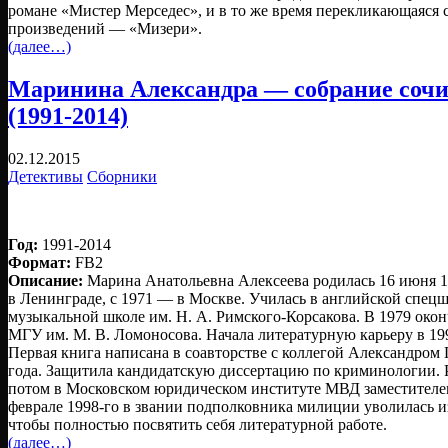
романе «Мистер Мерседес», и в то же время перекликающаяся 
произведений — «Мизери».
(далее…)
Маринина Александра — собрание сочи
(1991-2014)
02.12.2015
Детективы
Сборники
Год:
1991-2014
Формат:
FB2
Описание:
Марина Анатольевна Алексеева родилась 16 июня 1
в Ленинграде, с 1971 — в Москве. Училась в английской спец
музыкальной школе им. Н. А. Римского-Корсакова. В 1979 око
МГУ им. М. В. Ломоносова. Начала литературную карьеру в 1991
Первая книга написана в соавторстве с коллегой Александром 
года. Защитила кандидатскую диссертацию по криминологии.
потом в Московском юридическом институте МВД заместителем
феврале 1998-го в звании подполковника милиции уволилась и
чтобы полностью посвятить себя литературной работе.
(далее…)