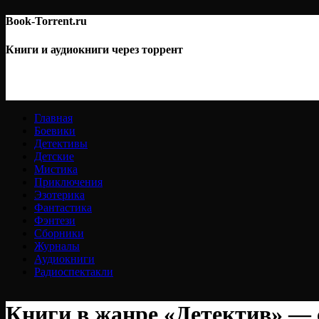
Book-Torrent.ru
Книги и аудиокниги через торрент
Главная
Боевики
Детективы
Детские
Мистика
Приключения
Эзотерика
Фантастика
Фэнтези
Сборники
Журналы
Аудиокниги
Радиоспектакли
Книги в жанре «Детектив» — 