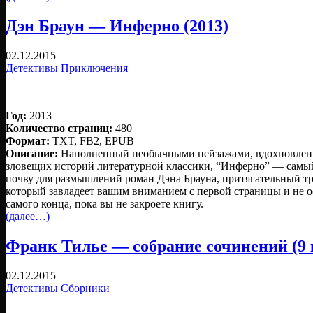
Дэн Браун — Инферно (2013)
02.12.2015
Детективы
Приключения
Год:
2013
Количество страниц:
480
Формат:
TXT, FB2, EPUB
Описание:
Наполненный необычными пейзажами, вдохновлен
зловещих историй литературной классики, “Инферно” — сам
почву для размышлений роман Дэна Брауна, притягательный тр
который завладеет вашим вниманием с первой страницы и не 
самого конца, пока вы не закроете книгу.
(далее…)
Франк Тилье — собрание сочинений (9 к
02.12.2015
Детективы
Сборники