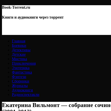
Book-Torrent.ru
Книги и аудиокниги через торрент
Главная
Боевики
Детективы
Детские
Мистика
Приключения
Эзотерика
Фантастика
Фэнтези
Сборники
Журналы
Аудиокниги
Радиоспектакли
Екатерина Вильмонт — собрание сочине