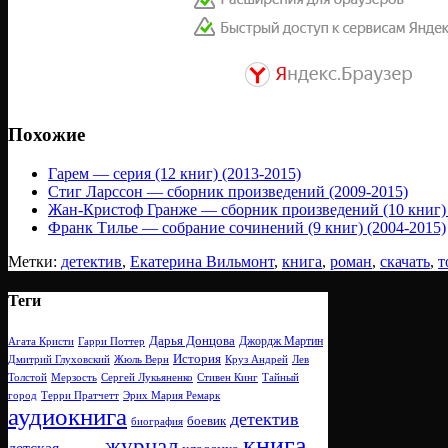
Похожие
Гарем — серия (12 книг) (2013-2015)
Стиг Ларссон — сборник произведений (2009-2015)
Жан-Кристоф Гранже — сборник произведений (10 книг) 
Франк Тилье — собрание сочинений (9 книг) (2004-2015)
Метки:
детектив
,
Екатерина Вильмонт
,
книга
,
роман
,
скачать
,
т
Теги
Дарья Донцова
Джордж Мартин
Агата Кристи
Гарри Поттер
История
Дмитрий Глуховский
Жюль Верн
Круз Андрей
Лев
Толстой
Мерзость
Сергей Лукьяненко
Стивен Кинг
Тайный
город
Терри Пратчетт
Эрих Мария Ремарк
аудиокнига
детектив
боевик
биография
книга
журнал