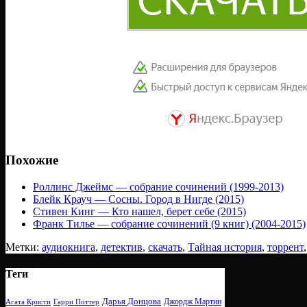
Похожие
Роллинс Джеймс — собрание сочинений (1999-2013)
Блейк Крауч — Сосны. Город в Нигде (2015)
Стивен Кинг — Кто нашел, берет себе (2015)
Франк Тилье — собрание сочинений (9 книг) (2004-2015)
Метки:
аудиокнига
,
детектив
,
скачать
,
Тайная история
,
торрент
Теги
Дарья Донцова
Джордж Мартин
Агата Кристи
Гарри Поттер