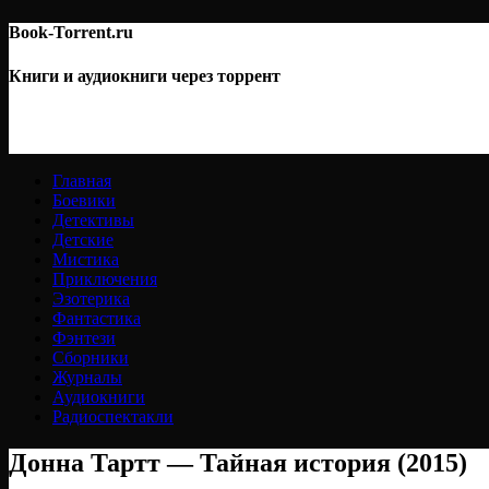
Book-Torrent.ru
Книги и аудиокниги через торрент
Главная
Боевики
Детективы
Детские
Мистика
Приключения
Эзотерика
Фантастика
Фэнтези
Сборники
Журналы
Аудиокниги
Радиоспектакли
Донна Тартт — Тайная история (2015)