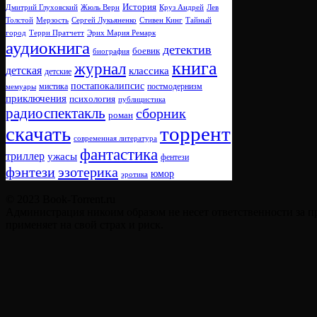
История
Дмитрий Глуховский
Жюль Верн
Круз Андрей
Лев
Толстой
Мерзость
Сергей Лукьяненко
Стивен Кинг
Тайный
город
Терри Пратчетт
Эрих Мария Ремарк
аудиокнига
детектив
боевик
биография
книга
журнал
детская
классика
детские
постапокалипсис
мистика
постмодернизм
мемуары
приключения
психология
публицистика
радиоспектакль
сборник
роман
скачать
торрент
современная литература
фантастика
триллер
ужасы
фентези
фэнтези
эзотерика
юмор
эротика
© 2023 Book-Torrent.ru
Администрация никоим образом не несет ответственности за п
применяет на свой страх и риск.