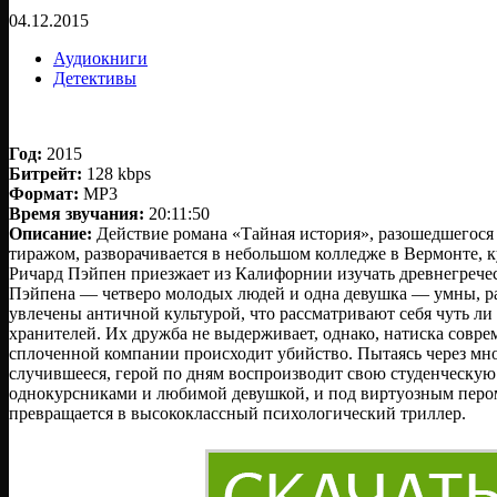
04.12.2015
Аудиокниги
Детективы
Год:
2015
Битрейт:
128 kbps
Формат:
MP3
Время звучания:
20:11:50
Описание:
Действие романа «Тайная история», разошедшего
тиражом, разворачивается в небольшом колледже в Вермонте, 
Ричард Пэйпен приезжает из Калифорнии изучать древнегрече
Пэйпена — четверо молодых людей и одна девушка — умны, ра
увлечены античной культурой, что рассматривают себя чуть ли 
хранителей. Их дружба не выдерживает, однако, натиска совре
сплоченной компании происходит убийство. Пытаясь через мн
случившееся, герой по дням воспроизводит свою студенческую
однокурсниками и любимой девушкой, и под виртуозным перо
превращается в высококлассный психологический триллер.