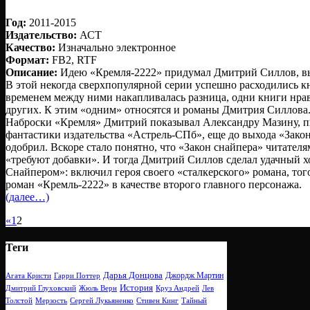
Год:
2011-2015
Издательство:
АСТ
Качество:
Изначально электронное
Формат:
FB2, RTF
Описание:
Идею «Кремля-2222» придумал Дмитрий Силлов, вых
В этой некогда сверхпопулярной серии успешно расходились кн
временем между ними накапливалась разница, одни книги нра
других. К этим «одним» относятся и романы Дмитрия Силлова
Наброски «Кремля» Дмитрий показывал Александру Мазину, пи
фантастики издательства «Астрель-СПб», еще до выхода «Зако
одобрил. Вскоре стало понятно, что «Закон снайпера» читателя
«требуют добавки». И тогда Дмитрий Силлов сделал удачный хо
Снайпером»: включил героя своего «сталкерского» романа, тог
роман «Кремль-2222» в качестве второго главного персонажа.
(далее…)
«
1
2
Теги
Дарья Донцова
Джордж Мартин
Агата Кристи
Гарри Поттер
История
Дмитрий Глуховский
Жюль Верн
Круз Андрей
Лев
Толстой
Мерзость
Сергей Лукьяненко
Стивен Кинг
Тайный