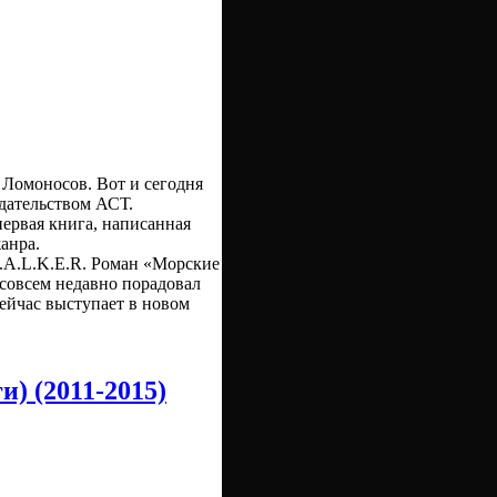
о Ломоносов. Вот и сегодня
здательством АСТ.
первая книга, написанная
анра.
T.A.L.K.E.R. Роман «Морские
 совсем недавно порадовал
ейчас выступает в новом
) (2011-2015)