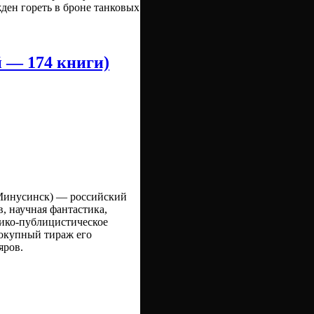
жден гореть в броне танковых
 — 174 книги)
 Минусинск) — российский
в, научная фантастика,
рико-публицистическое
вокупный тираж его
яров.