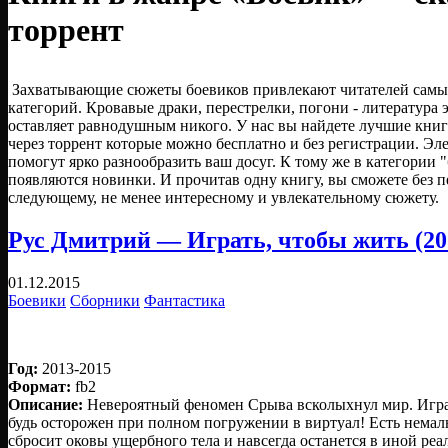
торрент
Захватывающие сюжеты боевиков привлекают читателей самы
категорий. Кровавые драки, перестрелки, погони - литература
оставляет равнодушным никого. У нас вы найдете лучшие книги
через торрент которые можно бесплатно и без регистрации. Э
помогут ярко разнообразить ваш досуг. К тому же в категории 
появляются новинки. И прочитав одну книгу, вы сможете без 
следующему, не менее интересному и увлекательному сюжету.
Рус Дмитрий — Играть, чтобы жить (20
01.12.2015
Боевики
Сборники
Фантастика
Год:
2013-2015
Формат:
fb2
Описание:
Невероятный феномен Срыва всколыхнул мир. Игра
будь осторожен при полном погружении в виртуал! Есть немал
сбросит оковы ущербного тела и навсегда останется в иной реал