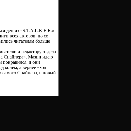
одец из «S.T.A.L.K.E.R.».
иги всех авторов, но со
вились читателям больше
.
сателю и редактору отдела
на Снайпера». Мазин идею
м понравился, и они
д конем, а вернее «ход
о самого Снайпера, в новый