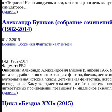
в «Тетрисе»! Не позавидуешь и тем, кто сотни раз в день выну
симуляторов…
(далее…)
Александр Бушков (собрание сочинений
(1982-2014)
01.12.2015
Боевики
Сборники
Фантастика
Фэнтези
Год:
1982-2014
Формат:
FB2
Описание:
Александр Александрович Бушков (5 апреля 1956,
писатель, работает во многих жанрах: фэнтези, боевик, детекти
альтернативная история, ужасы, детективная фантастика, исто
исследование. Как утверждается на личном сайте писателя, со
литературных произведений превышает 17 миллионов экземпл
(далее…)
Цикл «Бездна XXI» (2015)