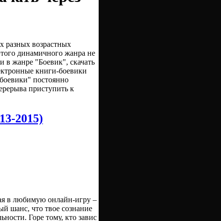
х разных возрастных
 этого динамичного жанра не
 в жанре "Боевик", скачать
лектронные книги-боевики
"боевики" постоянно
перерыва приступить к
13-2015)
я в любимую онлайн-игру –
ый шанс, что твое сознание
ьности. Горе тому, кто завис