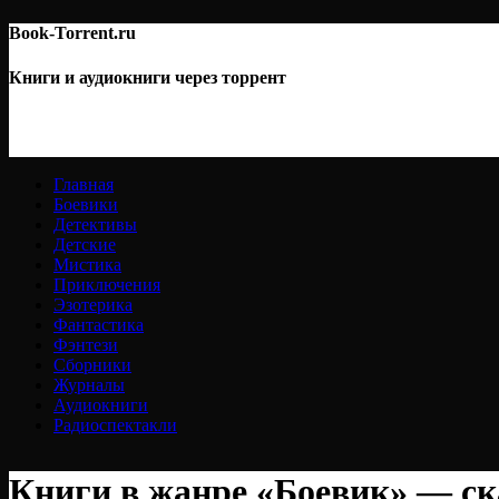
Book-Torrent.ru
Книги и аудиокниги через торрент
Главная
Боевики
Детективы
Детские
Мистика
Приключения
Эзотерика
Фантастика
Фэнтези
Сборники
Журналы
Аудиокниги
Радиоспектакли
Книги в жанре «Боевик» — ск