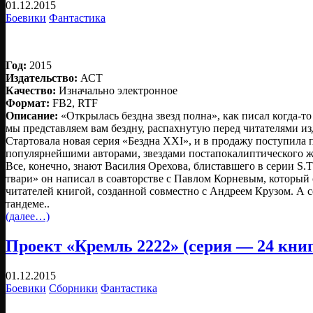
01.12.2015
Боевики
Фантастика
Год:
2015
Издательство:
АСТ
Качество:
Изначально электронное
Формат:
FB2, RTF
Описание:
«Открылась бездна звезд полна», как писал когда-т
мы представляем вам бездну, распахнутую перед читателями и
Стартовала новая серия «Бездна XXI», и в продажу поступила 
популярнейшими авторами, звездами постапокалиптического ж
Все, конечно, знают Василия Орехова, блиставшего в серии S.
твари» он написал в соавторстве с Павлом Корневым, который
читателей книгой, созданной совместно с Андреем Крузом. А с
тандеме..
(далее…)
Проект «Кремль 2222» (серия — 24 книги
01.12.2015
Боевики
Сборники
Фантастика